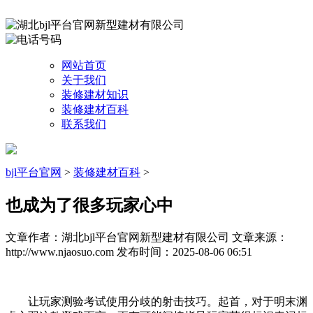
网站首页
关于我们
装修建材知识
装修建材百科
联系我们
bjl平台官网
>
装修建材百科
>
也成为了很多玩家心中
文章作者：湖北bjl平台官网新型建材有限公司
文章来源：
http://www.njaosuo.com
发布时间：2025-08-06 06:51
让玩家测验考试使用分歧的射击技巧。起首，对于明末渊