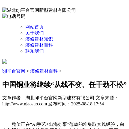
网站首页
关于我们
装修建材知识
装修建材百科
联系我们
bjl平台官网
>
装修建材百科
>
中国铜业将继续“从线不变、任干劲不松”
文章作者：湖北bjl平台官网新型建材有限公司
文章来源：
http://www.njaosuo.com
发布时间：2025-08-18 17:54
凭仗正在“AI手艺+出海办事”范畴的堆集取实践经验，白