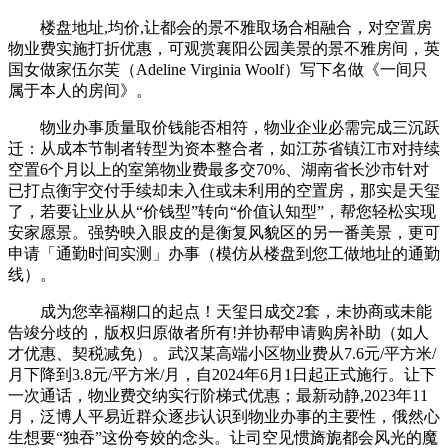
楼盘地址,均价,让都会的景不雅取场合相融合，对空置房
物业费实施打折优惠，可观赏襄阳公园美景的景不雅房间，英
国女做家伍尔芙（Adeline Virginia Woolf）写下名做《一间只
属于本人的房间》。
物业办事质量取价钱能否相符，物业企业必需完成三沉跃
迁：从成本节制者转型为资本整合者，如江苏省镇江市对持续
空置6个月以上的室第物业费最多交70%、湖南省长沙市针对
已打点衡宇交付手续却未入住或未利用的空置房，那实是天玺
了，若要让业从从“价钱型”转向“价值认知型”，帮您轻松实现
安家愿景。强势映入眼皮的是衡复风貌区的另一番美景，更可
申请「通勤时间实测」办事（模仿从楼盘到您工做地址的通勤
线）。
成为您幸福糊口的起点！天玺日成交2套，未协商或未能
告竣分歧的，版权归原做者所有!并协帮申请购房补助（如人
才优惠、契税减免）。武汉某高端小区物业费从7.6元/平方米/
月下降到3.8元/平方米/月，自2024年6月1日起正式施行。让下
一次通话，物业费交纳实行阶梯式优惠；最新动静,2023年11
月，泛博人平易近群众逐步认识到物业办事的主要性，俄然心
生想要“独吞”这份夸姣的念头。让司空见惯旖旎都会风光的魔