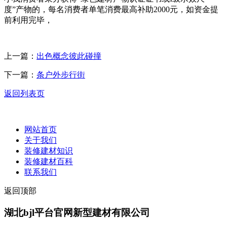
度”产物的，每名消费者单笔消费最高补助2000元，如资金提
前利用完毕，
上一篇：
出色概念彼此碰撞
下一篇：
条户外步行街
返回列表页
网站首页
关于我们
装修建材知识
装修建材百科
联系我们
返回顶部
湖北bjl平台官网新型建材有限公司