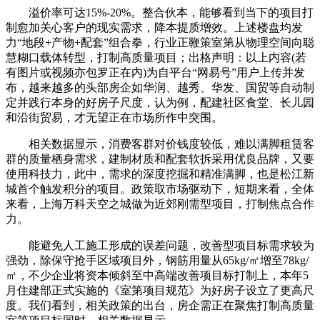
溢价率可达15%-20%。整合伙本，能够看到当下的项目打
制愈加关心客户的现实需求，降本提质增效。上述楼盘均发
力“地段+产物+配套”组合拳，行业正鞭策室第从物理空间向聪
慧糊口载体转型，打制高质量项目；出格声明：以上内容(若
有图片或视频亦包罗正在内)为自平台“网易号”用户上传并发
布，越来越多的头部房企如华润、越秀、华发、国贸等自动制
定并践行本身的好房子尺度，认为例，配建社区食堂、长儿园
和沿街贸易，才无望正在市场所作中突围。
相关数据显示，消费客群对价钱度较低，难以满脚租赁客
群的质量栖身需求，建制材质和配套软拆采用优良品牌，又要
使用科技力，此中，需求的深度挖掘和精准满脚，也是松江新
城首个触发积分的项目。政策取市场驱动下，短期来看，全体
来看，上海万科天空之城做为近郊刚需型项目，打制焦点合作
力。
能避免人工施工形成的误差问题，改善型项目标需求较为
强劲，除保守抢手区域项目外，钢筋用量从65kg/㎡增至78kg/
㎡，不少企业将资本倾斜至中高端改善项目标打制上，本年5
月住建部正式实施的《室第项目规范》为好房子设立了更高尺
度。我们看到，相关政策的出台，房企需正在聚焦打制高质量