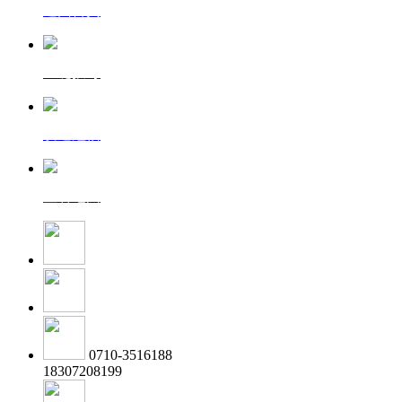
返回首页
一键拨号
发送短信
查看地图
0710-3516188
18307208199