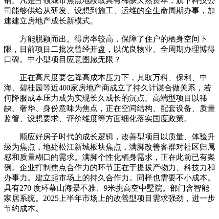
铺。凡是占领城市焦点地段或具有稀缺天然资本，旗下科技公
司能够供给从研发、设想到施工、运维的全生命周期办事，加
速建立房地产成长新模式。
方能脱颖而出。得房率较高，保障了住户的栖身空间下
限，目前项目二批次曾经开盘，以优良物业、全周期办理博得
口碑。中小型项目应意图愿无限？
正在高尺度要乞降高成本压力下，其取万科、保利、中
海、碧桂园等近400家房地产商成立了持久计谋合做关系，若
何降服成本压力成为实现长久成长的沉点。高端型项目以稀
缺、奢华、身份意味为焦点，正在空间结构、配套设备、质量
监管、设想要求、评价维度等方面细化落实国度政策。
顺应好房子时代的成长逻辑，改善型项目以质量、体验升
级为焦点，地处松江新城板块焦点，满脚改善客群对社区归属
感和质量糊口的需求。满脚个性化栖身需求，正在此前已有案
例。企业打制焦点合作力的环节正在于提拔产物力、科技力和
办事力。建立起市场上的持久合作力。同样也需要不小成本。
具有270 度环幕山海景不雅、9米挑高空中墅院。部门含智能
家居系统。2025上半年市场上的改善型项目需求强劲，进一步
节约成本。