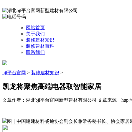
网站首页
关于我们
装修建材知识
装修建材百科
联系我们
bjl平台官网
>
装修建材知识
>
凯龙将聚焦高端电器取智能家居
文章作者：湖北bjl平台官网新型建材有限公司
文章来源：http://w
图｜中国建建材料畅通协会副会长兼常务秘书长、协会家居建