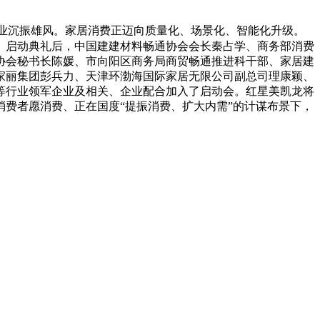
行业沉振雄风。家居消费正迈向质量化、场景化、智能化升级。
。启动典礼后，中国建建材料畅通协会会长秦占学、商务部消费
协会秘书长陈媛、市向阳区商务局商贸畅通推进科干部、家居建
家丽集团彭兵力、天津环渤海国际家居无限公司副总司理康颖、
等行业领军企业及相关、企业配合加入了启动会。红星美凯龙将
费者愿消费、正在国度“提振消费、扩大内需”的计谋布景下，