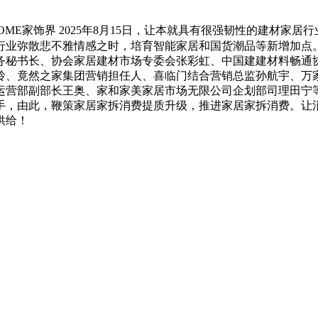
E家饰界 2025年8月15日，让本就具有很强韧性的建材家居
行业弥散悲不雅情感之时，培育智能家居和国货潮品等新增加点
务秘书长、协会家居建材市场专委会张彩虹、中国建建材料畅通
玲、竟然之家集团营销担任人、喜临门结合营销总监孙航宇、万
运营部副部长王奥、家和家美家居市场无限公司企划部司理田宁
手，由此，鞭策家居家拆消费提质升级，推进家居家拆消费。让消
供给！