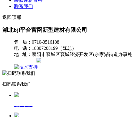
装修建材百科
联系我们
返回顶部
湖北bjl平台官网新型建材有限公司
售 后：0710-3516188
电 话：18307208199（陈总）
地 址：襄阳市襄城区襄城经济开发区(余家湖街道办事处
网站地图
扫码联系我们
返回首页
一键拨号