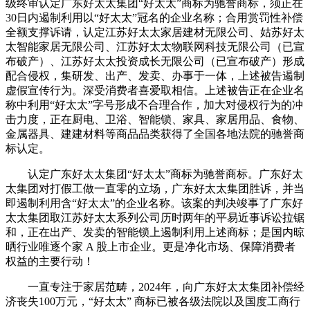
级终审认定广东好太太集团“好太太”商标为驰誉商标，须正在
30日内遏制利用以“好太太”冠名的企业名称；合用赏罚性补偿
全额支撑诉请，认定江苏好太太家居建材无限公司、姑苏好太
太智能家居无限公司、江苏好太太物联网科技无限公司（已宣
布破产）、江苏好太太投资成长无限公司（已宣布破产）形成
配合侵权，集研发、出产、发卖、办事于一体，上述被告遏制
虚假宣传行为。深受消费者喜爱取相信。上述被告正在企业名
称中利用“好太太”字号形成不合理合作，加大对侵权行为的冲
击力度，正在厨电、卫浴、智能锁、家具、家居用品、食物、
金属器具、建建材料等商品品类获得了全国各地法院的驰誉商
标认定。
认定广东好太太集团“好太太”商标为驰誉商标。广东好太
太集团对打假工做一直零的立场，广东好太太集团胜诉，并当
即遏制利用含“好太太”的企业名称。该案的判决竣事了广东好
太太集团取江苏好太太系列公司历时两年的平易近事诉讼拉锯
和，正在出产、发卖的智能锁上遏制利用上述商标；是国内晾
晒行业唯逐个家 A 股上市企业。更是净化市场、保障消费者
权益的主要行动！
一直专注于家居范畴，2024年，向广东好太太集团补偿经
济丧失100万元，“好太太” 商标已被各级法院以及国度工商行