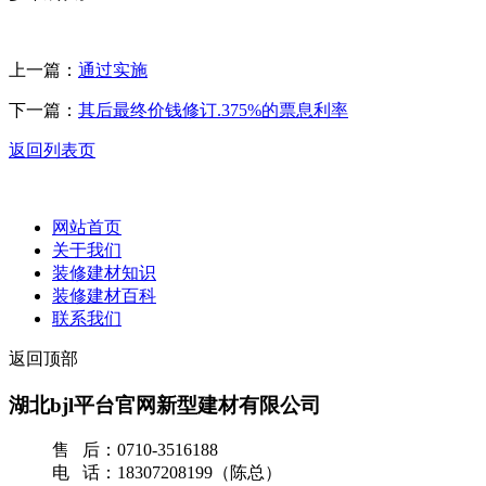
上一篇：
通过实施
下一篇：
其后最终价钱修订.375%的票息利率
返回列表页
网站首页
关于我们
装修建材知识
装修建材百科
联系我们
返回顶部
湖北bjl平台官网新型建材有限公司
售 后：0710-3516188
电 话：18307208199（陈总）