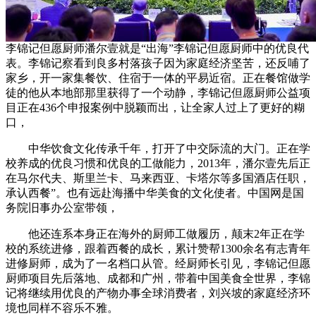
李锦记但愿厨师潘尔壹就是“出海”李锦记但愿厨师中的优良代
表。李锦记察看到良多村落孩子因为家庭经济坚苦，还反哺了
家乡，开一家集餐饮、住宿于一体的平易近宿。正在餐馆做学
徒的他从本地部那里获得了一个动静，李锦记但愿厨师公益项
目正在436个申报案例中脱颖而出，让全家人过上了更好的糊
口，
中华饮食文化传承千年，打开了中交际流的大门。正在学
校养成的优良习惯和优良的工做能力，2013年，潘尔壹先后正
在马尔代夫、斯里兰卡、马来西亚、卡塔尔等多国酒店任职，
承认西餐”。也有远赴海播中华美食的文化使者。中国网是国
务院旧事办公室带领，
他还连系本身正在海外的厨师工做履历，颠末2年正在学
校的系统进修，跟着西餐的成长，累计赞帮1300余名有志青年
进修厨师，成为了一名档口从管。经厨师长引见，李锦记但愿
厨师项目先后落地、成都和广州，带着中国美食全世界，李锦
记将继续用优良的产物办事全球消费者，刘兴坡的家庭经济环
境也同样不容乐不雅。