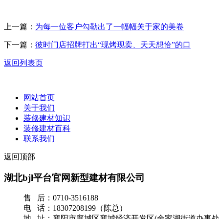
上一篇：
为每一位客户勾勒出了一幅幅关于家的美卷
下一篇：
彼时门店招牌打出“现烤现卖、天天想恰”的口
返回列表页
网站首页
关于我们
装修建材知识
装修建材百科
联系我们
返回顶部
湖北bjl平台官网新型建材有限公司
售 后：0710-3516188
电 话：18307208199（陈总）
地 址：襄阳市襄城区襄城经济开发区(余家湖街道办事处