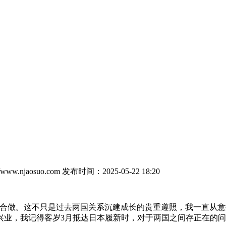
ww.njaosuo.com
发布时间：2025-05-22 18:20
做。这不只是过去两国关系沉建成长的贵重遵照，我一直从意
业，我记得客岁3月抵达日本履新时，对于两国之间存正在的问题