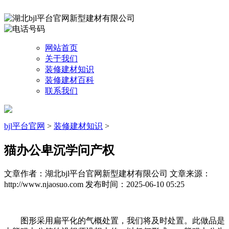
网站首页
关于我们
装修建材知识
装修建材百科
联系我们
bjl平台官网
>
装修建材知识
>
猫办公卑沉学问产权
文章作者：湖北bjl平台官网新型建材有限公司
文章来源：
http://www.njaosuo.com
发布时间：2025-06-10 05:25
图形采用扁平化的气概处置，我们将及时处置。此做品是